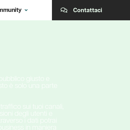
mmunity
Contattaci
 pubblico giusto e
sto è solo una parte
raffico sui tuoi canali,
oni degli utenti e
raverso i dati potrai
 business in maniera