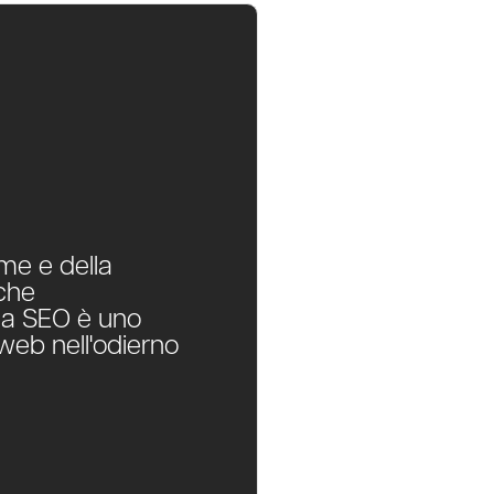
ume e della
 che
 la SEO è uno
 web nell'odierno