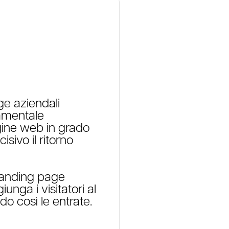
ge aziendali
damentale
agine web in grado
sivo il ritorno
landing page
unga i visitatori al
 così le entrate.