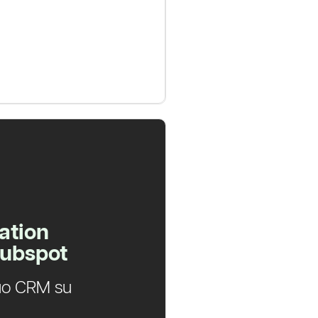
ation
Hubspot
 tuo CRM su