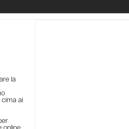
are la
mo
 cima ai
per
e online