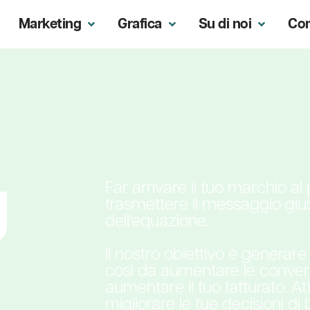
Marketing
Grafica
Su di noi
Co
g
Far arrivare il tuo marchio al
trasmettere il messaggio giu
dell'equazione.
Il nostro obiettivo è generare t
così da aumentare le conversi
aumentare il tuo fatturato. Att
migliorare le tue decisioni di