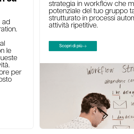
strategia in workflow che ma
potenziale del tuo gruppo ta
strutturato in processi autom
e ad
attività ripetitive.
ation.
al
Scopri di più
n le
 queste
ità.
iore per
costo