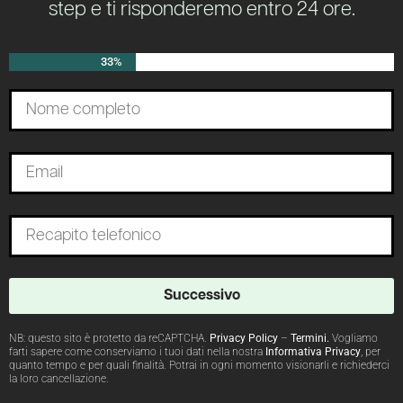
step e ti risponderemo entro 24 ore.
33%
Successivo
NB: questo sito è protetto da reCAPTCHA.
Privacy Policy
–
Termini
.
Vogliamo
farti sapere come conserviamo i tuoi dati nella nostra
Informativa Privacy
, per
quanto tempo e per quali finalità. Potrai in ogni momento visionarli e richiederci
la loro cancellazione.