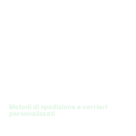
Metodi di spedizione e corrieri
personalizzati
Per garantire un'esperienza utente di qualità
nell' e-commerce, è essenziale prestare