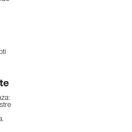
oti
te
nza:
stre
a.