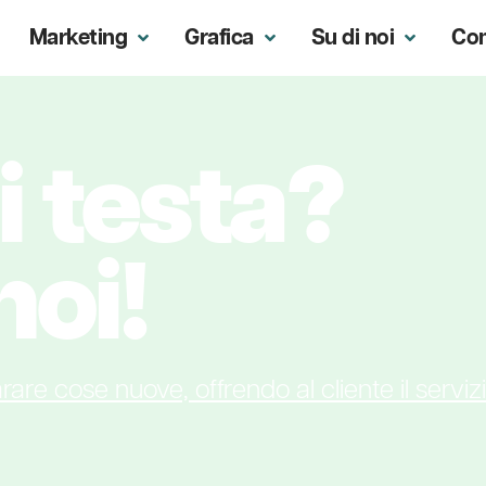
Marketing
Grafica
Su di noi
Co
i testa?
noi!
rare cose nuove, offrendo al cliente il serviz