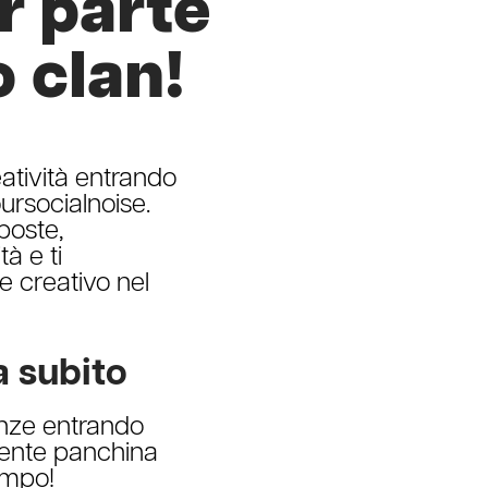
ar parte
o clan!
eatività entrando
oursocialnoise.
poste,
à e ti
 creativo nel
a subito
nze entrando
niente panchina
campo!