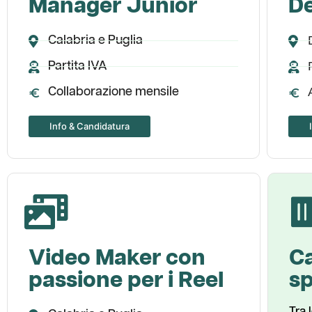
Manager Junior
D
Calabria e Puglia
Partita IVA
Collaborazione mensile
Info & Candidatura
Video Maker con
C
passione per i Reel
s
Tra 