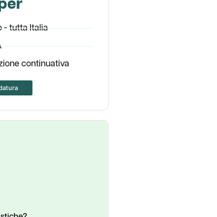
per
- tutta Italia
A
zione continuativa
datura
istiche?