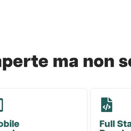
aperte ma non s
bile
Full St