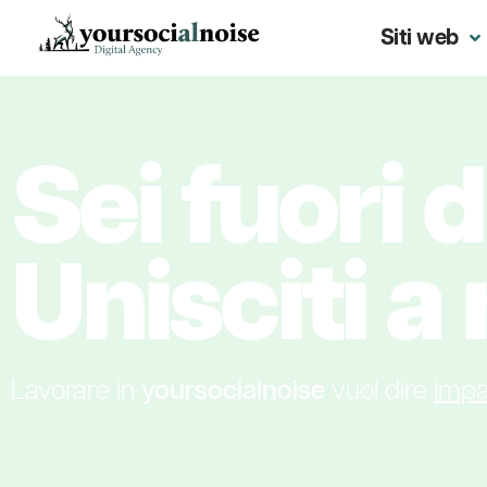
Siti web
Sei fuori d
Unisciti a 
Lavorare in
yoursocialnoise
vuol dire
impa