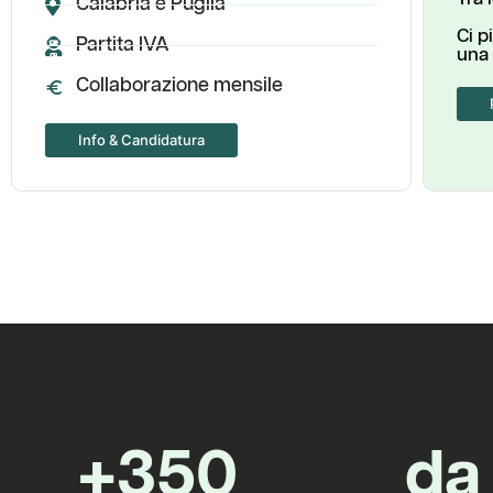
Calabria e Puglia
Ci p
Partita IVA
una 
Collaborazione mensile
Info & Candidatura
+
350
d