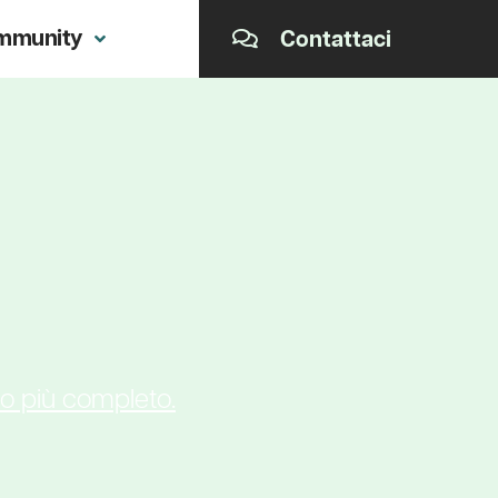
mmunity
Contattaci
io più completo.