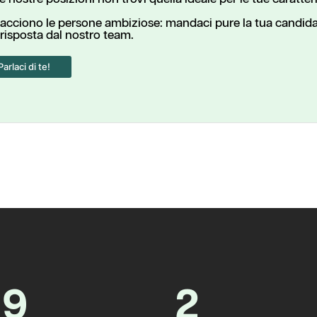
iacciono le persone ambiziose: mandaci pure la tua candida
risposta dal nostro team.
Parlaci di te!
a
9
2