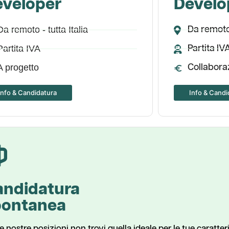
eveloper
Develo
Da remoto - tutta Italia
Da remoto 
Partita IVA
Partita IV
A progetto
Collabora
Info & Candidatura
Info & Candi
andidatura
pontanea
le nostre posizioni non trovi quella ideale per le tue caratter